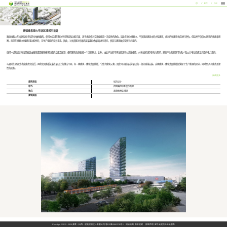
中
EN
DE
路德维希堡火车站区域城市设计
路德维希火车站区域位于城市中轴线偏西，使得本区域在整体空间塑造及功能方面，适于承担作为交通枢纽这一决定性的角色。因此在总体规划中，不仅现状建筑中的大型建筑，规划的新建筑也应进行评估。但这并不仅仅从建筑的视角来观
察，而是在规划中也要利用功能性的，可生产电能的设计手法。因此，对太阳能光伏板的安装载体及表面进行研究，使其与建筑融合是很有必要的。
值得一试的设计方法是安装由玻璃或是玻璃模块制成的立面及屋顶，使得建筑自身变成一个供能节点。此外，由此产生的可再生能源可以直接使用。火车站区域存在电力需求，建筑产生的能源可为私人及公共电动交通工具提供电力支持。
与通常在建筑外表皮建造完成后，再将太阳能板安装在表皮上的做法不同，有一种建筑一体化太阳能板，它作为建筑元素，因此可以被当成外表皮的一部分直接安装。这种建筑一体化太阳能板既满足了生产能源的需求，同时也具有建造及塑
性的功能。
阅读更多
它还可以被用于阳台护栏、玻璃盖顶、遮阳装置、太阳能屋顶敷面以及建筑外立面的建造。在规划过程中，建筑一体化太阳能板的优势是作为建筑的一部分，承担相应的建筑构件功能以及节省建造成本。建筑设计上，也可以通过各种创新技
建筑类型:
城市设计
术，比如半透明、拱形或是有色太阳能板，给建筑设计及使用提供多种可能性。
甲方:
德国路德维希堡市政府
地点:
路德维希堡,德国
建筑面积:
Copyright ©2019 - 2020 弗莱（山西）建筑规划设计有限公司
粤ICP备09063742号-1
网站地图
版本说明
保密声明
犀牛云提供企业云服务